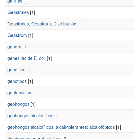
gallinas
[1]
Geastrales
[1]
Geastrales, Geastrum, Distribución
[1]
Geastrum
[1]
genero
[1]
genes lac de E. coli
[1]
genética
[1]
genotipos
[1]
gentamicina
[1]
geohongos
[1]
geohongos alcalofílicos
[1]
geohongos alcalofílicos; alcali-tolerantes; alcalofóbicos
[1]
Geohongos queratinofílicos
[2]