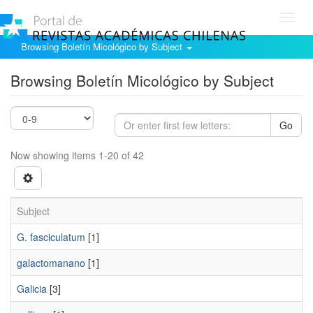
Toggl
navig
Browsing Boletín Micológico by Subject
Browsing Boletín Micológico by Subject
Go
Now showing items 1-20 of 42
Subject
G. fasciculatum
[1]
galactomanano
[1]
Galicia
[3]