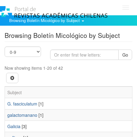
Toggl
navig
Browsing Boletín Micológico by Subject
Browsing Boletín Micológico by Subject
Go
Now showing items 1-20 of 42
Subject
G. fasciculatum
[1]
galactomanano
[1]
Galicia
[3]