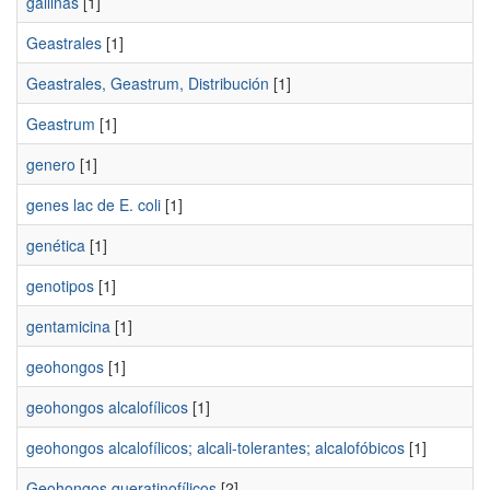
gallinas
[1]
Geastrales
[1]
Geastrales, Geastrum, Distribución
[1]
Geastrum
[1]
genero
[1]
genes lac de E. coli
[1]
genética
[1]
genotipos
[1]
gentamicina
[1]
geohongos
[1]
geohongos alcalofílicos
[1]
geohongos alcalofílicos; alcali-tolerantes; alcalofóbicos
[1]
Geohongos queratinofílicos
[2]