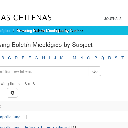
JOURNALS
ológico
Browsing Boletín Micológico by Subject
ing Boletín Micológico by Subject
B
C
D
E
F
G
H
I
J
K
L
M
N
O
P
Q
R
S
T
Go
wing items 1-8 of 8
t
ophilic fungi
[1]
ophilic fungi; dermatophytes; parks soil
[1]