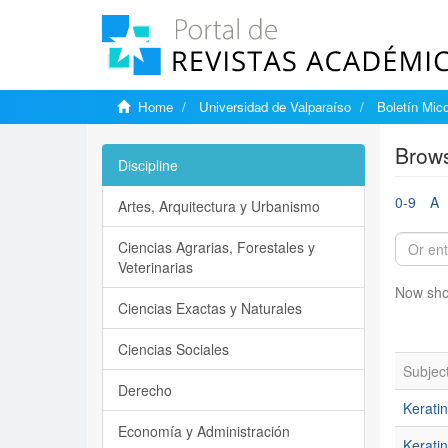
Home
Universidad de Valparaíso
Boletín Mic
Brows
Discipline
0-9
A
Artes, Arquitectura y Urbanismo
Ciencias Agrarias, Forestales y
Veterinarias
Now sho
Ciencias Exactas y Naturales
Ciencias Sociales
Subjec
Derecho
Keratin
Economía y Administración
Keratin