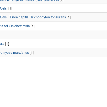
Celsi
[1]
Celsi; Tinea capitis; Trichophyton tonsurans
[1]
nazol Cicloheximida
[1]
era
[1]
romyces marxianus
[1]