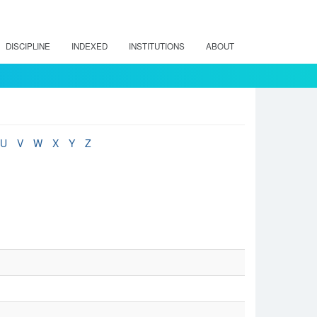
DISCIPLINE
INDEXED
INSTITUTIONS
ABOUT
U
V
W
X
Y
Z