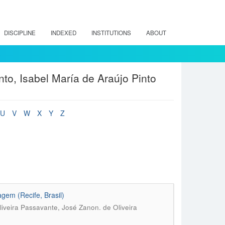
DISCIPLINE
INDEXED
INSTITUTIONS
ABOUT
nto, Isabel María de Araújo Pinto
U
V
W
X
Y
Z
gem (Recife, Brasil)
Oliveira Passavante, José Zanon. de Oliveira