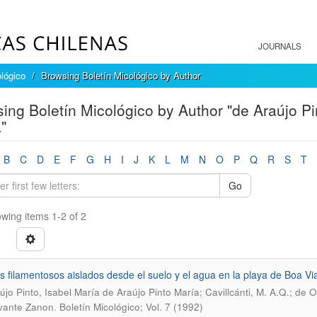
JOURNALS
ológico
Browsing Boletín Micológico by Author
ing Boletín Micológico by Author "de Araújo Pi
"
B
C
D
E
F
G
H
I
J
K
L
M
N
O
P
Q
R
S
T
Go
wing items 1-2 of 2
 filamentosos aislados desde el suelo y el agua en la playa de Boa Via
újo Pinto, Isabel María de Araújo Pinto María; Cavillcánti, M. A.Q.; de 
.
vante Zanon
Boletín Micológico; Vol. 7 (1992)