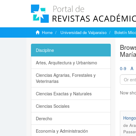
Home
Universidad de Valparaíso
Boletín Mic
Brows
Discipline
María
Artes, Arquitectura y Urbanismo
0-9
A
Ciencias Agrarias, Forestales y
Veterinarias
Now sho
Ciencias Exactas y Naturales
Ciencias Sociales
Hongos
Derecho
de Ara
Economía y Administración
Passa