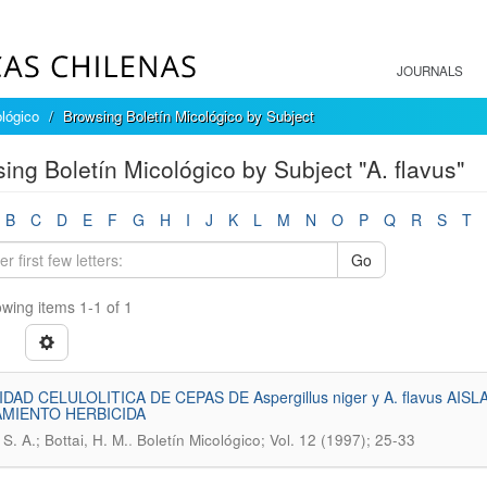
JOURNALS
ológico
Browsing Boletín Micológico by Subject
ing Boletín Micológico by Subject "A. flavus"
B
C
D
E
F
G
H
I
J
K
L
M
N
O
P
Q
R
S
T
Go
wing items 1-1 of 1
IDAD CELULOLITICA DE CEPAS DE Aspergillus niger y A. flavus A
MIENTO HERBICIDA
.
. S. A.; Bottai, H. M.
Boletín Micológico; Vol. 12 (1997); 25-33