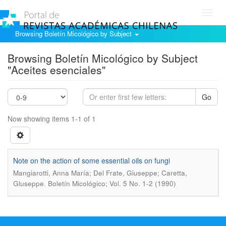
Toggl
navig
Browsing Boletín Micológico by Subject
Browsing Boletín Micológico by Subject
"Aceites esenciales"
Go
Now showing items 1-1 of 1
Note on the action of some essential oils on fungi
Mangiarotti, Anna María; Del Frate, Giuseppe; Caretta,
.
Gluseppe
Boletín Micológico; Vol. 5 No. 1-2 (1990)