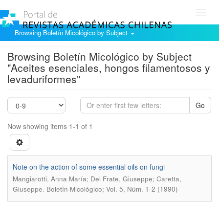
Toggl
navig
Browsing Boletín Micológico by Subject
Browsing Boletín Micológico by Subject
"Aceites esenciales, hongos filamentosos y
levaduriformes"
Go
Now showing items 1-1 of 1
Note on the action of some essential oils on fungi
Mangiarotti, Anna María; Del Frate, Giuseppe; Caretta,
.
Gluseppe
Boletín Micológico; Vol. 5, Núm. 1-2 (1990)