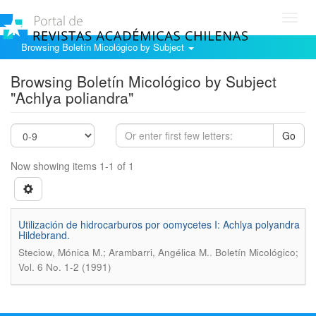
Toggl
navig
Browsing Boletín Micológico by Subject
Browsing Boletín Micológico by Subject
"Achlya poliandra"
Go
Now showing items 1-1 of 1
Utilización de hidrocarburos por oomycetes I: Achlya polyandra
Hildebrand.
.
Steciow, Mónica M.; Arambarri, Angélica M.
Boletín Micológico;
Vol. 6 No. 1-2 (1991)