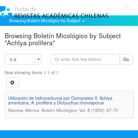
Toggl
navig
Browsing Boletín Micológico by Subject
Browsing Boletín Micológico by Subject
"Achlya prolifera"
Go
Now showing items 1-1 of 1
Utilización de hidrocarburos por Oomycetes II: Achlya
americana, A. prolifera y Dictyuchus monosporus
.
Steciow, Mónica
Boletín Micológico; Vol. 8 (1993); 67-70