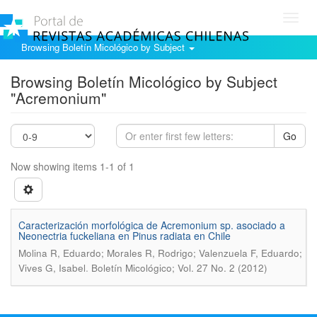
Toggl
navig
Browsing Boletín Micológico by Subject
Browsing Boletín Micológico by Subject
"Acremonium"
Go
Now showing items 1-1 of 1
Caracterización morfológica de Acremonium sp. asociado a
Neonectria fuckeliana en Pinus radiata en Chile
Molina R, Eduardo; Morales R, Rodrigo; Valenzuela F, Eduardo;
.
Vives G, Isabel
Boletín Micológico; Vol. 27 No. 2 (2012)