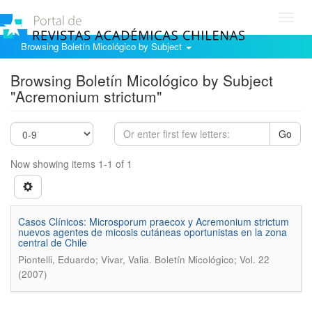
Toggl
navig
Browsing Boletín Micológico by Subject
Browsing Boletín Micológico by Subject
"Acremonium strictum"
Go
Now showing items 1-1 of 1
Casos Clínicos: Microsporum praecox y Acremonium strictum
nuevos agentes de micosis cutáneas oportunistas en la zona
central de Chile
.
Piontelli, Eduardo; Vivar, Valia
Boletín Micológico; Vol. 22
(2007)