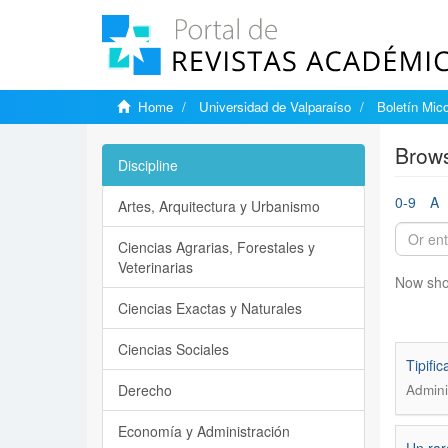
Home
Universidad de Valparaíso
Boletín Mic
Brows
Discipline
0-9
A
Artes, Arquitectura y Urbanismo
Ciencias Agrarias, Forestales y
Veterinarias
Now sho
Ciencias Exactas y Naturales
Ciencias Sociales
Tipifi
Derecho
Admini
Economía y Administración