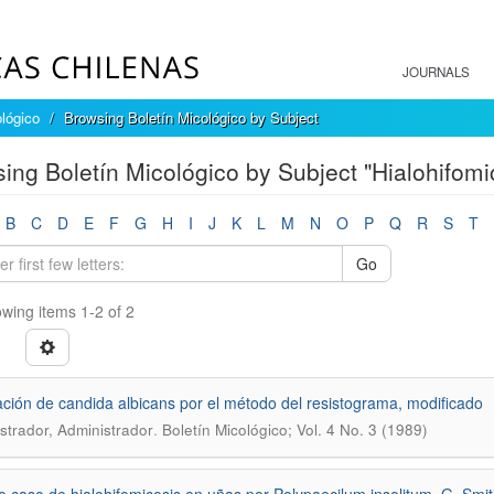
JOURNALS
ológico
Browsing Boletín Micológico by Subject
ing Boletín Micológico by Subject "Hialohifomi
B
C
D
E
F
G
H
I
J
K
L
M
N
O
P
Q
R
S
T
Go
wing items 1-2 of 2
cación de candida albicans por el método del resistograma, modificado
.
strador, Administrador
Boletín Micológico; Vol. 4 No. 3 (1989)