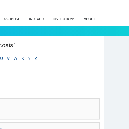
DISCIPLINE
INDEXED
INSTITUTIONS
ABOUT
cosis"
U
V
W
X
Y
Z