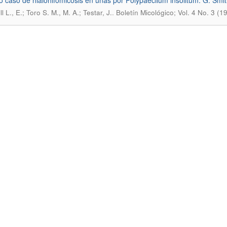
o caso de hialohifomicosis en uñas por Polypaecilum insolitum. G. Smi
.
ll L., E.; Toro S. M., M. A.; Testar, J.
Boletín Micológico; Vol. 4 No. 3 (1