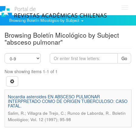
Toggl
navig
Browsing Boletín Micológico by Subject
Browsing Boletín Micológico by Subject
"absceso pulmonar"
Go
Now showing items 1-1 of 1
Nocardia asteroides EN ABSCESO PULMONAR
INTERPRETADO COMO DE ORIGEN TUBERCULOSO: CASO
FATAL.
.
Salim, R.; Villagra de Trejo, C.; Runco de Laborda, R.
Boletín
Micológico; Vol. 12 (1997); 95-98