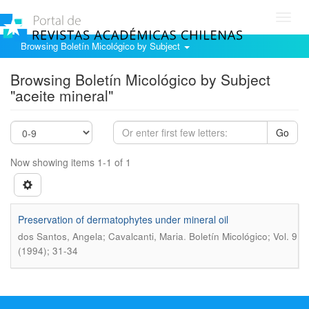
Toggl
navig
Browsing Boletín Micológico by Subject
Browsing Boletín Micológico by Subject
"aceite mineral"
Go
Now showing items 1-1 of 1
Preservation of dermatophytes under mineral oil
.
dos Santos, Angela; Cavalcanti, Maria
Boletín Micológico; Vol. 9
(1994); 31-34