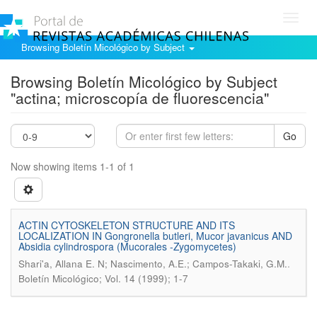
Toggl
navig
Browsing Boletín Micológico by Subject
Browsing Boletín Micológico by Subject
"actina; microscopía de fluorescencia"
Go
Now showing items 1-1 of 1
ACTIN CYTOSKELETON STRUCTURE AND ITS
LOCALIZATION IN Gongronella butleri, Mucor javanicus AND
Absidia cylindrospora (Mucorales -Zygomycetes)
.
Shari'a, Allana E. N; Nascimento, A.E.; Campos-Takaki, G.M.
Boletín Micológico; Vol. 14 (1999); 1-7