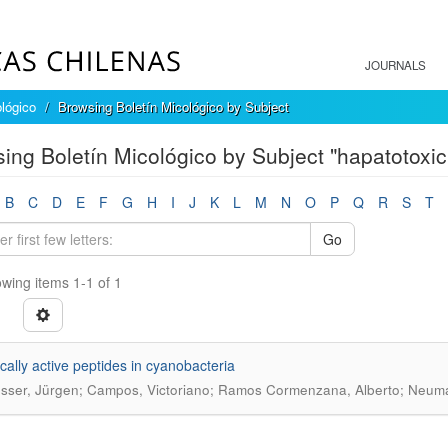
JOURNALS
ológico
Browsing Boletín Micológico by Subject
ing Boletín Micológico by Subject "hapatotoxic
B
C
D
E
F
G
H
I
J
K
L
M
N
O
P
Q
R
S
T
Go
wing items 1-1 of 1
ically active peptides in cyanobacteria
ser, Jürgen; Campos, Victoriano; Ramos Cormenzana, Alberto; Neu