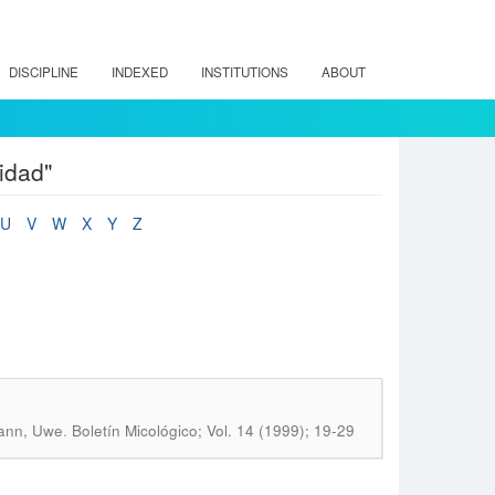
DISCIPLINE
INDEXED
INSTITUTIONS
ABOUT
idad"
U
V
W
X
Y
Z
.
mann, Uwe
Boletín Micológico; Vol. 14 (1999); 19-29