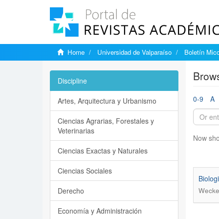
Home
Universidad de Valparaíso
Boletín Mic
Brows
Discipline
0-9
A
Artes, Arquitectura y Urbanismo
Ciencias Agrarias, Forestales y
Veterinarias
Now sho
Ciencias Exactas y Naturales
Ciencias Sociales
Biolog
Derecho
Weckes
Economía y Administración