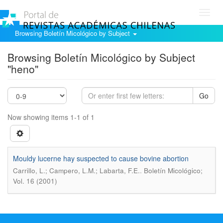
Toggl
navig
Browsing Boletín Micológico by Subject
Browsing Boletín Micológico by Subject
"heno"
Go
Now showing items 1-1 of 1
Mouldy lucerne hay suspected to cause bovine abortion
.
Carrillo, L.; Campero, L.M.; Labarta, F.E.
Boletín Micológico;
Vol. 16 (2001)