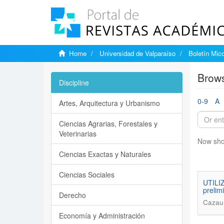
Home
Universidad de Valparaíso
Boletín Mic
Brows
Discipline
0-9
A
Artes, Arquitectura y Urbanismo
Ciencias Agrarias, Forestales y
Veterinarias
Now sho
Ciencias Exactas y Naturales
Ciencias Sociales
UTILI
prelim
Derecho
Cazau,
Economía y Administración