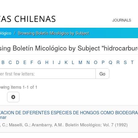
JOURNALS
ológico
Browsing Boletín Micológico by Subject
ing Boletín Micológico by Subject "hidrocarbur
B
C
D
E
F
G
H
I
J
K
L
M
N
O
P
Q
R
S
T
Go
wing items 1-1 of 1
ZACION DE DIFERENTES ESPECIES DE HONGOS COMO BIODEGRAD
inar
.
 C.; Maselli, G.; Arambarry, A.M.
Boletín Micológico; Vol. 7 (1992)