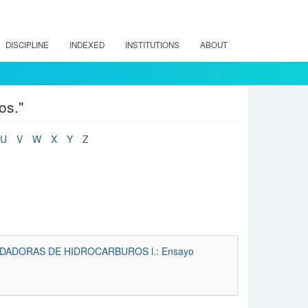
DISCIPLINE
INDEXED
INSTITUTIONS
ABOUT
os."
U
V
W
X
Y
Z
ADORAS DE HIDROCARBUROS l.: Ensayo