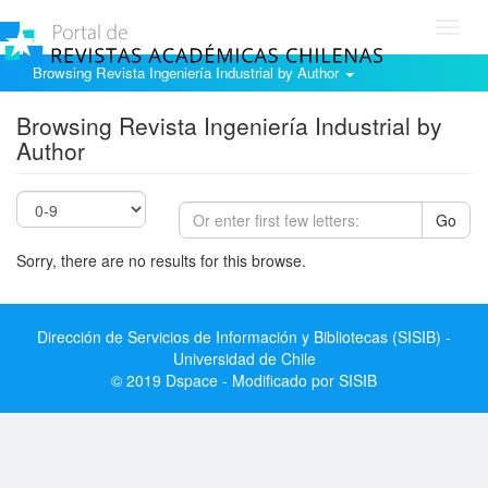
Toggl
navig
Browsing Revista Ingeniería Industrial by Author
Browsing Revista Ingeniería Industrial by
Author
Go
Sorry, there are no results for this browse.
Dirección de Servicios de Información y Bibliotecas (SISIB) -
Universidad de Chile
© 2019 Dspace - Modificado por SISIB