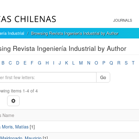
JOURNALS
ría Industrial
Browsing Revista Ingeniería Industrial by Author
ing Revista Ingeniería Industrial by Author
B
C
D
E
F
G
H
I
J
K
L
M
N
O
P
Q
R
S
T
Go
wing items 1-4 of 4
s Name
 Moris, Matías
[1]
 Maldonado, Mauricio
[1]