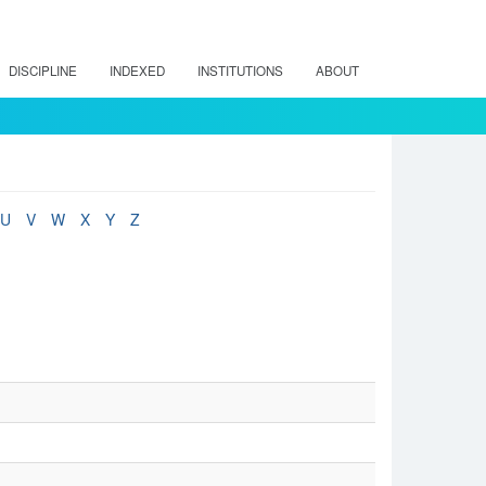
DISCIPLINE
INDEXED
INSTITUTIONS
ABOUT
U
V
W
X
Y
Z