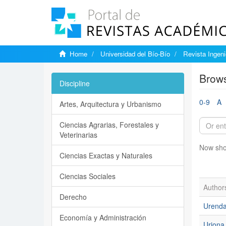
Home
Universidad del Bío-Bío
Revista Ingenie
Brows
Discipline
0-9
A
Artes, Arquitectura y Urbanismo
Ciencias Agrarias, Forestales y
Veterinarias
Now sho
Ciencias Exactas y Naturales
Ciencias Sociales
Author
Derecho
Urenda
Economía y Administración
Uriona