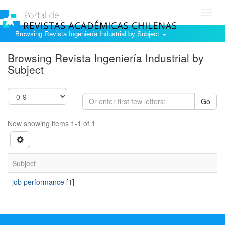
Toggl
navig
Browsing Revista Ingeniería Industrial by Subject
Browsing Revista Ingeniería Industrial by
Subject
Go
Now showing items 1-1 of 1
Subject
job performance
[1]