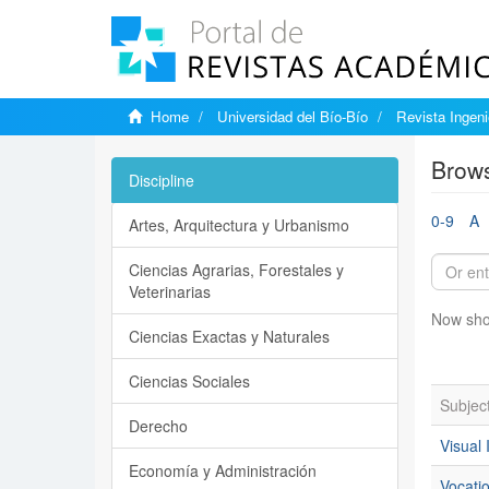
Home
Universidad del Bío-Bío
Revista Ingenie
Brows
Discipline
0-9
A
Artes, Arquitectura y Urbanismo
Ciencias Agrarias, Forestales y
Veterinarias
Now sho
Ciencias Exactas y Naturales
Ciencias Sociales
Subjec
Derecho
Visual
Economía y Administración
Vocatio