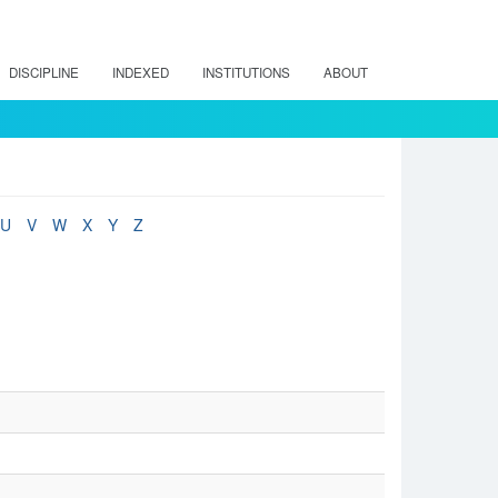
DISCIPLINE
INDEXED
INSTITUTIONS
ABOUT
U
V
W
X
Y
Z