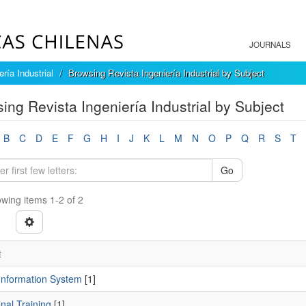
JOURNALS
ría Industrial
Browsing Revista Ingeniería Industrial by Subject
ing Revista Ingeniería Industrial by Subject
B
C
D
E
F
G
H
I
J
K
L
M
N
O
P
Q
R
S
T
Go
wing items 1-2 of 2
t
 Information System
[1]
nal Training
[1]