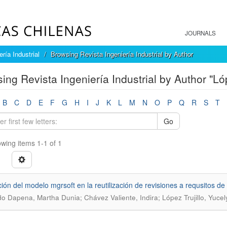
JOURNALS
ría Industrial
Browsing Revista Ingeniería Industrial by Author
ing Revista Ingeniería Industrial by Author "Lóp
B
C
D
E
F
G
H
I
J
K
L
M
N
O
P
Q
R
S
T
Go
wing items 1-1 of 1
ción del modelo mgrsoft en la reutilización de revisiones a requsitos de
o Dapena, Martha Dunia; Chávez Valiente, Indira; López Trujillo, Yucel