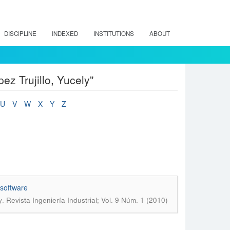
DISCIPLINE
INDEXED
INSTITUTIONS
ABOUT
ez Trujillo, Yucely"
U
V
W
X
Y
Z
 software
.
y
Revista Ingeniería Industrial; Vol. 9 Núm. 1 (2010)