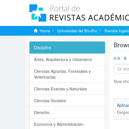
Home
Universidad del Bío-Bío
Revista Ingenie
Brows
Discipline
0-9
A
Artes, Arquitectura y Urbanismo
Ciencias Agrarias, Forestales y
Veterinarias
Now sho
Ciencias Exactas y Naturales
Ciencias Sociales
Aplica
Derecho
Delgad
Economía y Administración