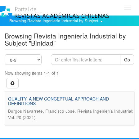
Toggl
navig
Browsing Revista Ingeniería Industrial by Subject
Browsing Revista Ingeniería Industrial by
Subject "Binidad"
Go
Now showing items 1-1 of 1
QUALITY: A NEW CONCEPTUAL APPROACH AND
DEFINITIONS
.
Burgos Navarrete, Francisco José
Revista Ingeniería Industrial;
Vol. 20 (2021)