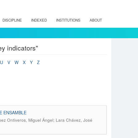
DISCIPLINE
INDEXED
INSTITUTIONS
ABOUT
y indicators"
U
V
W
X
Y
Z
DE ENSAMBLE
pez Ontiveros, Miguel Ángel; Lara Chávez, José