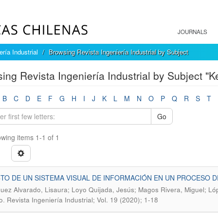
JOURNALS
ría Industrial
Browsing Revista Ingeniería Industrial by Subject
ing Revista Ingeniería Industrial by Subject "Ke
B
C
D
E
F
G
H
I
J
K
L
M
N
O
P
Q
R
S
T
Go
wing items 1-1 of 1
TO DE UN SISTEMA VISUAL DE INFORMACIÓN EN UN PROCESO 
uez Alvarado, Lisaura; Loyo Quijada, Jesús; Magos Rivera, Miguel; Ló
.
o
Revista Ingeniería Industrial; Vol. 19 (2020); 1-18