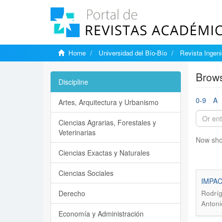
Home
Universidad del Bío-Bío
Revista Ingenie
Brows
Discipline
0-9
A
Artes, Arquitectura y Urbanismo
Ciencias Agrarias, Forestales y
Veterinarias
Now sho
Ciencias Exactas y Naturales
Ciencias Sociales
IMPAC
Derecho
Rodríg
Antoni
Economía y Administración