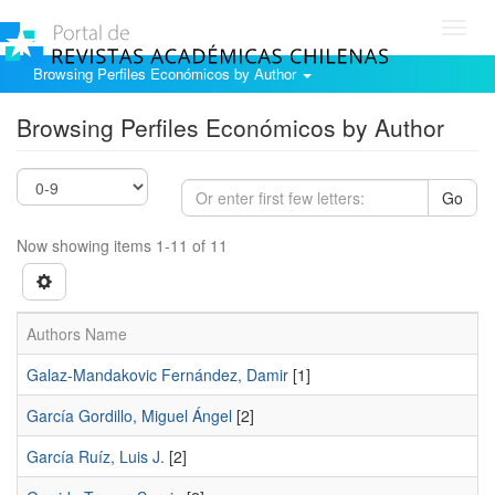
Toggl
navig
Browsing Perfiles Económicos by Author
Browsing Perfiles Económicos by Author
Go
Now showing items 1-11 of 11
Authors Name
Galaz-Mandakovic Fernández, Damir
[1]
García Gordillo, Miguel Ángel
[2]
García Ruíz, Luis J.
[2]