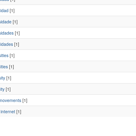
sidad
[1]
sidade
[1]
sidades
[1]
sidades
[1]
ities
[1]
ities
[1]
ity
[1]
ity
[1]
 movements
[1]
internet
[1]