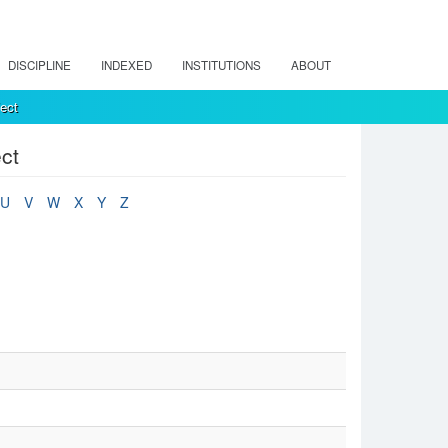
DISCIPLINE
INDEXED
INSTITUTIONS
ABOUT
ect
ct
U
V
W
X
Y
Z