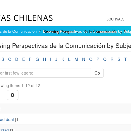
JOURNALS
s de la Comunicación
Browsing Perspectivas de la Comunicación by Subj
ing Perspectivas de la Comunicación by Subje
B
C
D
E
F
G
H
I
J
K
L
M
N
O
P
Q
R
S
T
Go
wing items 1-12 of 12
t
dad dual
[1]
sidad
[1]