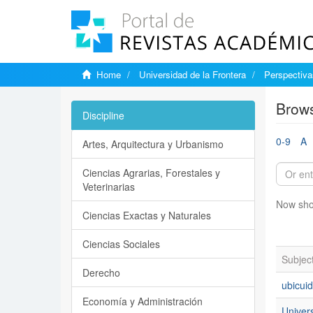
Home
Universidad de la Frontera
Perspectiva
Brows
Discipline
0-9
A
Artes, Arquitectura y Urbanismo
Ciencias Agrarias, Forestales y
Veterinarias
Now sho
Ciencias Exactas y Naturales
Ciencias Sociales
Subjec
Derecho
ubicui
Economía y Administración
Univer