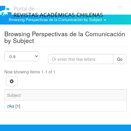
Toggl
navig
Browsing Perspectivas de la Comunicación by Subject
Browsing Perspectivas de la Comunicación
by Subject
Go
Now showing items 1-1 of 1
Subject
zika
[1]