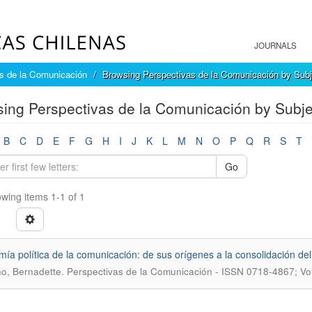
JOURNALS
s de la Comunicación
Browsing Perspectivas de la Comunicación by Subj
ing Perspectivas de la Comunicación by Subje
B
C
D
E
F
G
H
I
J
K
L
M
N
O
P
Q
R
S
T
Go
wing items 1-1 of 1
ía política de la comunicación: de sus orígenes a la consolidación d
.
no, Bernadette
Perspectivas de la Comunicación - ISSN 0718-4867; Vol.