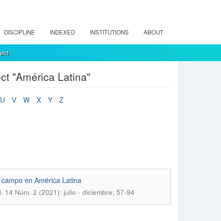
DISCIPLINE
INDEXED
INSTITUTIONS
ABOUT
ect
ct "América Latina"
U
V
W
X
Y
Z
el campo en América Latina
 14 Núm. 2 (2021): julio - diciembre; 57-94