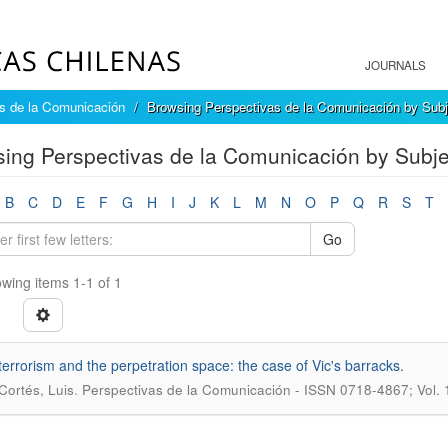
JOURNALS
s de la Comunicación
Browsing Perspectivas de la Comunicación by Subj
ing Perspectivas de la Comunicación by Subjec
B
C
D
E
F
G
H
I
J
K
L
M
N
O
P
Q
R
S
T
Go
wing items 1-1 of 1
terrorism and the perpetration space: the case of Vic's barracks.
.
Cortés, Luis
Perspectivas de la Comunicación - ISSN 0718-4867; Vol. 14