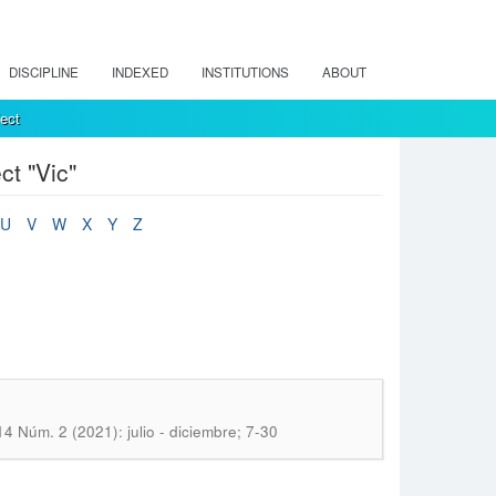
DISCIPLINE
INDEXED
INSTITUTIONS
ABOUT
ect
t "Vic"
U
V
W
X
Y
Z
 Núm. 2 (2021): julio - diciembre; 7-30