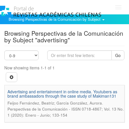
Toggl
navig
Browsing Perspectivas de la Comunicación by Subject
Browsing Perspectivas de la Comunicación
by Subject "advertising"
Go
Now showing items 1-1 of 1
Advertising and entertainment in online media. Youtubers as
brand ambassadors through the case study of Makiman131
.
Feijoo Fernández, Beatriz; García González, Aurora
Perspectivas de la Comunicación - ISSN 0718-4867; Vol. 13 No.
1 (2020): Enero - Junio; 133-154