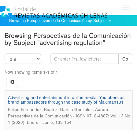
Toggl
navig
Browsing Perspectivas de la Comunicación by Subject
Browsing Perspectivas de la Comunicación
by Subject "advertising regulation"
Go
Now showing items 1-1 of 1
Advertising and entertainment in online media. Youtubers as
brand ambassadors through the case study of Makiman131
.
Feijoo Fernández, Beatriz; García González, Aurora
Perspectivas de la Comunicación - ISSN 0718-4867; Vol. 13 No.
1 (2020): Enero - Junio; 133-154