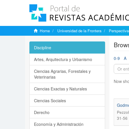
Home
Universidad de la Frontera
Perspectiva
Brows
Discipline
0-9
A
Artes, Arquitectura y Urbanismo
Ciencias Agrarias, Forestales y
Veterinarias
Now sho
Ciencias Exactas y Naturales
Ciencias Sociales
Godmot
Derecho
Pezzol
31-56
Economía y Administración