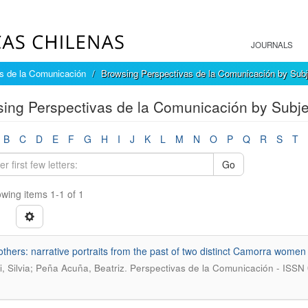
JOURNALS
s de la Comunicación
Browsing Perspectivas de la Comunicación by Subj
ing Perspectivas de la Comunicación by Subjec
B
C
D
E
F
G
H
I
J
K
L
M
N
O
P
Q
R
S
T
Go
wing items 1-1 of 1
hers: narrative portraits from the past of two distinct Camorra women
.
i, Silvia; Peña Acuña, Beatriz
Perspectivas de la Comunicación - ISSN 0