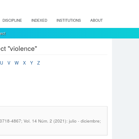
DISCIPLINE
INDEXED
INSTITUTIONS
ABOUT
ect
t "violence"
U
V
W
X
Y
Z
718-4867; Vol. 14 Núm. 2 (2021): julio - diciembre;