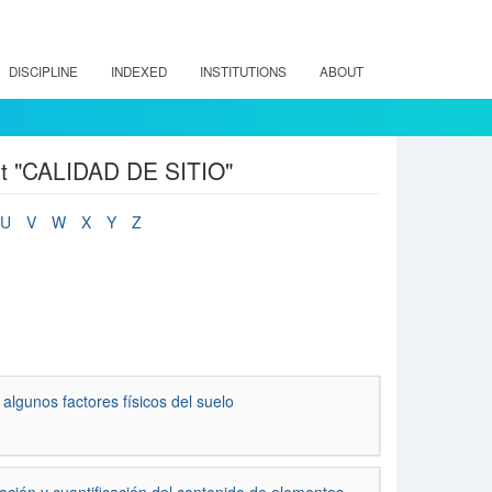
DISCIPLINE
INDEXED
INSTITUTIONS
ABOUT
ect "CALIDAD DE SITIO"
U
V
W
X
Y
Z
algunos factores físicos del suelo