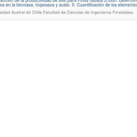
tención de la productividad de sitio para Pinus radiata D.Don. Determi
ivos en la biomasa, hojarasca y suelo. II. Cuantificación de los element
.
sidad Austral de Chile.Facultad de Ciencias de Ingenieros Forestales