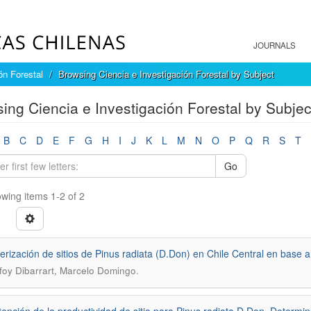
JOURNALS
ón Forestal
Browsing Ciencia e Investigación Forestal by Subject
ing Ciencia e Investigación Forestal by Subj
B
C
D
E
F
G
H
I
J
K
L
M
N
O
P
Q
R
S
T
Go
wing items 1-2 of 2
erización de sitios de Pinus radiata (D.Don) en Chile Central en base a 
.
oy Dibarrart, Marcelo Domingo