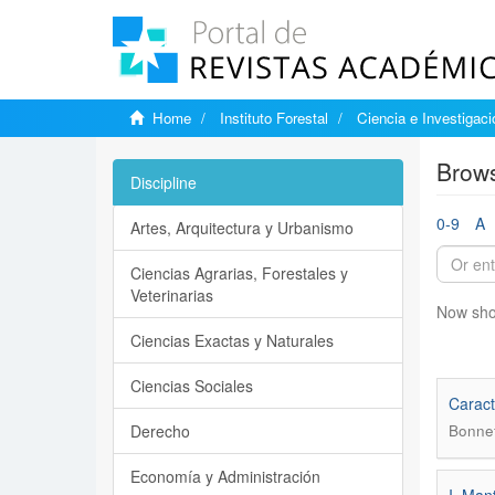
Home
Instituto Forestal
Ciencia e Investigaci
Brows
Discipline
0-9
A
Artes, Arquitectura y Urbanismo
Ciencias Agrarias, Forestales y
Veterinarias
Now sho
Ciencias Exactas y Naturales
Ciencias Sociales
Caract
Derecho
Bonnef
Economía y Administración