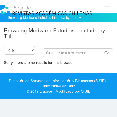
Toggl
navig
Browsing Medware Estudios Limitada by Title
Browsing Medware Estudios Limitada by
Title
Go
Sorry, there are no results for this browse.
Dirección de Servicios de Información y Bibliotecas (SISIB) -
Universidad de Chile
© 2019 Dspace - Modificado por SISIB