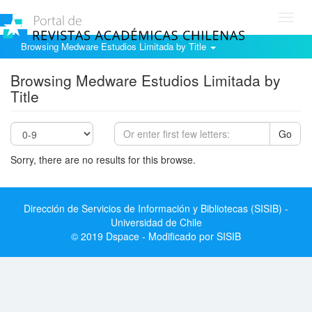
Toggl
navig
Browsing Medware Estudios Limitada by Title
Browsing Medware Estudios Limitada by
Title
Go
Sorry, there are no results for this browse.
Dirección de Servicios de Información y Bibliotecas (SISIB) -
Universidad de Chile
© 2019 Dspace - Modificado por SISIB