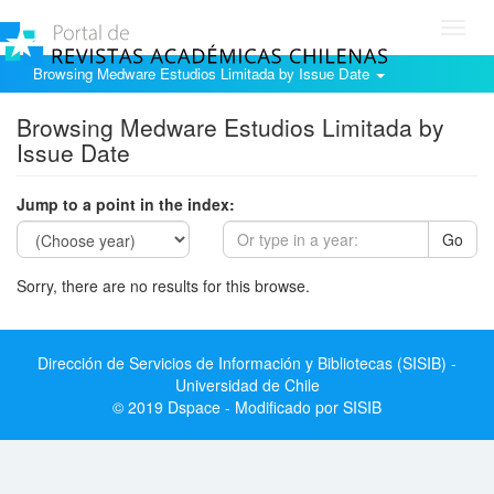
Toggl
navig
Browsing Medware Estudios Limitada by Issue Date
Browsing Medware Estudios Limitada by
Issue Date
Jump to a point in the index:
Go
Sorry, there are no results for this browse.
Dirección de Servicios de Información y Bibliotecas (SISIB) -
Universidad de Chile
© 2019 Dspace - Modificado por SISIB