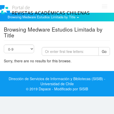
Toggl
navig
Browsing Medware Estudios Limitada by Title
Browsing Medware Estudios Limitada by
Title
Go
Sorry, there are no results for this browse.
Dirección de Servicios de Información y Bibliotecas (SISIB) -
Universidad de Chile
© 2019 Dspace - Modificado por SISIB