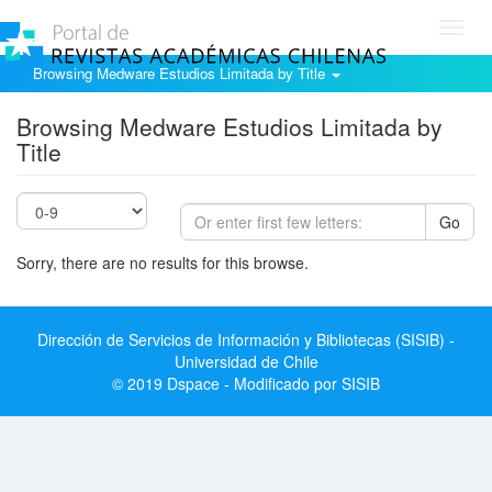
Toggl
navig
Browsing Medware Estudios Limitada by Title
Browsing Medware Estudios Limitada by
Title
Go
Sorry, there are no results for this browse.
Dirección de Servicios de Información y Bibliotecas (SISIB) -
Universidad de Chile
© 2019 Dspace - Modificado por SISIB