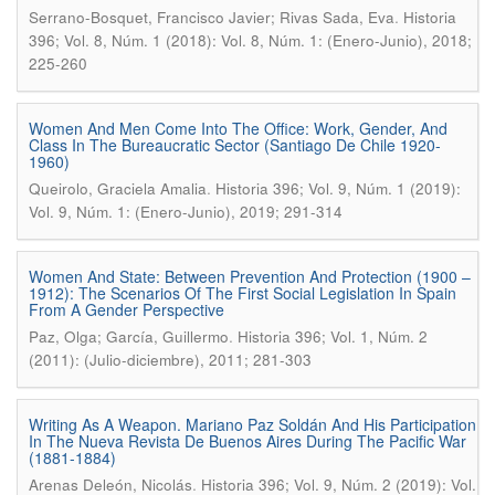
.
Serrano-Bosquet, Francisco Javier; Rivas Sada, Eva
Historia
396; Vol. 8, Núm. 1 (2018): Vol. 8, Núm. 1: (Enero-Junio), 2018;
225-260
Women And Men Come Into The Office: Work, Gender, And
Class In The Bureaucratic Sector (Santiago De Chile 1920-
1960)
.
Queirolo, Graciela Amalia
Historia 396; Vol. 9, Núm. 1 (2019):
Vol. 9, Núm. 1: (Enero-Junio), 2019; 291-314
Women And State: Between Prevention And Protection (1900 –
1912): The Scenarios Of The First Social Legislation In Spain
From A Gender Perspective
.
Paz, Olga; García, Guillermo
Historia 396; Vol. 1, Núm. 2
(2011): (Julio-diciembre), 2011; 281-303
Writing As A Weapon. Mariano Paz Soldán And His Participation
In The Nueva Revista De Buenos Aires During The Pacific War
(1881-1884)
.
Arenas Deleón, Nicolás
Historia 396; Vol. 9, Núm. 2 (2019): Vol.