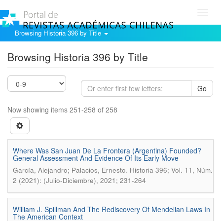
Toggl
navig
Browsing Historia 396 by Title
Browsing Historia 396 by Title
Go
Now showing items 251-258 of 258
Where Was San Juan De La Frontera (Argentina) Founded?
General Assessment And Evidence Of Its Early Move
.
García, Alejandro; Palacios, Ernesto
Historia 396; Vol. 11, Núm.
2 (2021): (Julio-Diciembre), 2021; 231-264
William J. Spillman And The Rediscovery Of Mendelian Laws In
The American Context