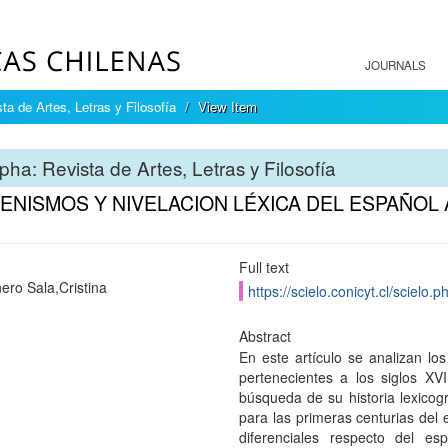
JOURNALS
ta de Artes, Letras y Filosofía
View Item
pha: Revista de Artes, Letras y Filosofía
GENISMOS Y NIVELACION LÉXICA DEL ESPAÑOL 
Full text
ero Sala,Cristina
https://scielo.conicyt.cl/scie
Abstract
En este artículo se analizan l
pertenecientes a los siglos XV
búsqueda de su historia lexicogr
para las primeras centurias del 
diferenciales respecto del e