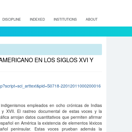
DISCIPLINE
INDEXED
INSTITUTIONS
ABOUT
AMERICANO EN LOS SIGLOS XVI Y
lo.php?script=sci_arttext&pid=S0718-22012011000200016
os indigenismos empleados en ocho crónicas de Indias
I y XVII. El rastreo documental de estas voces y la
áfica arrojan datos cuantitativos que permiten afirmar
español en América la existencia de elementos léxicos
spañol peninsular. Estas voces prueban además la