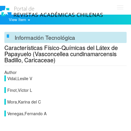
Toggl
navig
View Item
Información Tecnológica
Características Físico-Químicas del Látex de
Papayuelo (Vasconcellea cundinamarcensis
Badillo, Caricaceae)
Author
Vidal,Leslie V
Finot,Víctor L
Mora,Karina del C
Venegas,Fernando A