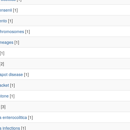
tensenii
[1]
ento
[1]
chromosomes
[1]
ineages
[1]
[1]
[2]
-spot disease
[1]
acket
[1]
stone
[1]
[3]
a enterocolitica
[1]
a infections
[1]