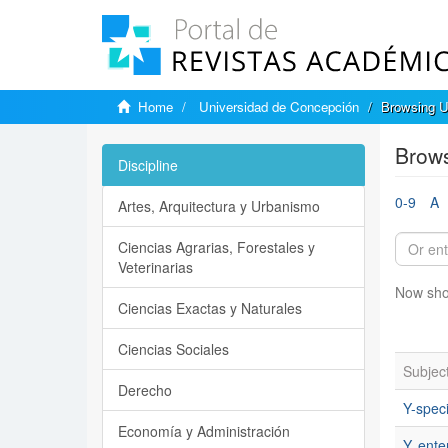
Home
Universidad de Concepción
Browsing U
Brows
Discipline
0-9
A
Artes, Arquitectura y Urbanismo
Ciencias Agrarias, Forestales y
Veterinarias
Now sho
Ciencias Exactas y Naturales
Ciencias Sociales
Subjec
Derecho
Y-speci
Economía y Administración
Y. ente