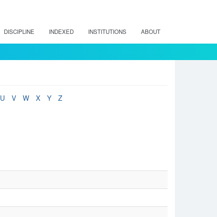
DISCIPLINE
INDEXED
INSTITUTIONS
ABOUT
U
V
W
X
Y
Z