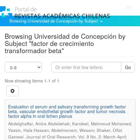
Toggl
navig
Browsing Universidad de Concepción by Subject
Browsing Universidad de Concepción by
Subject "factor de crecimiento
transformador beta"
Go
Now showing items 1-1 of 1
Evaluation of serum and salivary transforming growth factor
beta, vascular endothelial growth factor and tumor necrosis
factor alpha in oral lichen planus
Abdelghaffar, Amira Abdelwhab; Kandeel, Mahmoud Mohamed;
Yassin, Hala Hassan; Abdelmonem, Wesam; Shaker, Olfat
.
Gameel
Journal of Oral Research; Vol. 9 No. 2: March-April;