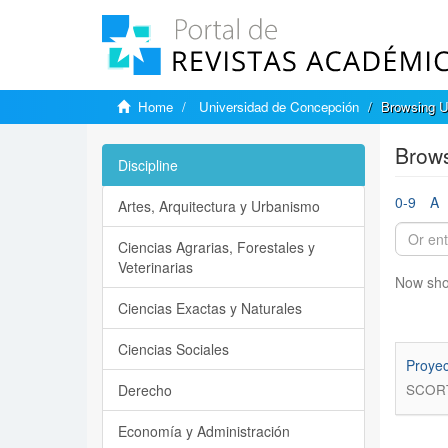
Home
Universidad de Concepción
Browsing U
Brows
Discipline
0-9
A
Artes, Arquitectura y Urbanismo
Ciencias Agrarias, Forestales y
Veterinarias
Now sho
Ciencias Exactas y Naturales
Ciencias Sociales
Proyec
Derecho
SCORT
Economía y Administración