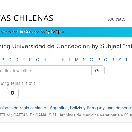
JOURNALS
niversidad de Concepción by Subject
ing Universidad de Concepción by Subject "ra
B
C
D
E
F
G
H
I
J
K
L
M
N
O
P
Q
R
S
T
Go
wing items 1-1 of 1
ciones de rabia canina en Argentina, Bolivia y Paraguay, usando serie
.
TI,M.; CATTAN,P.; CANALS,M.
Archivos de medicina veterinaria v.29 