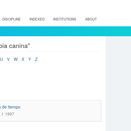
DISCIPLINE
INDEXED
INSTITUTIONS
ABOUT
bia canina"
U
V
W
X
Y
Z
s de tiempo
n.1 1997