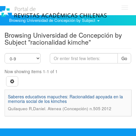
Toggl
navig
Browsing Universidad de Concepción by Subject
Browsing Universidad de Concepción by
Subject "racionalidad kimche"
Go
Now showing items 1-1 of 1
Saberes educativos mapuches: Racionalidad apoyada en la
memoria social de los kimches
.
Quilaqueo R,Daniel
Atenea (Concepción) n.505 2012