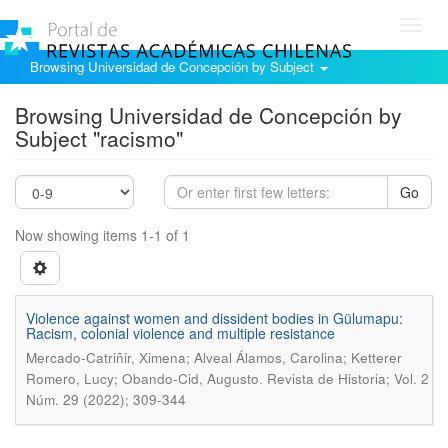
Toggl
navig
Browsing Universidad de Concepción by Subject
Browsing Universidad de Concepción by
Subject "racismo"
Go
Now showing items 1-1 of 1
Violence against women and dissident bodies in Gülumapu:
Racism, colonial violence and multiple resistance
Mercado-Catriñir, Ximena; Alveal Álamos, Carolina; Ketterer
.
Romero, Lucy; Obando-Cid, Augusto
Revista de Historia; Vol. 2
Núm. 29 (2022); 309-344