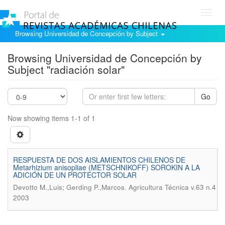
Toggl
navig
Browsing Universidad de Concepción by Subject
Browsing Universidad de Concepción by
Subject "radiación solar"
Go
Now showing items 1-1 of 1
RESPUESTA DE DOS AISLAMIENTOS CHILENOS DE
Metarhizium anisopliae (METSCHNIKOFF) SOROKIN A LA
ADICIÓN DE UN PROTECTOR SOLAR
.
Devotto M.,Luis; Gerding P.,Marcos
Agricultura Técnica v.63 n.4
2003