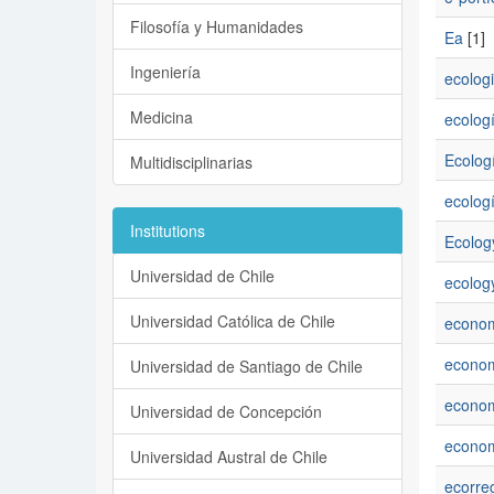
Filosofía y Humanidades
Ea
[1]
Ingeniería
ecolog
Medicina
ecolog
Ecologí
Multidisciplinarias
ecolog
Institutions
Ecolog
Universidad de Chile
ecolog
Universidad Católica de Chile
econom
econom
Universidad de Santiago de Chile
econo
Universidad de Concepción
econo
Universidad Austral de Chile
ecorre