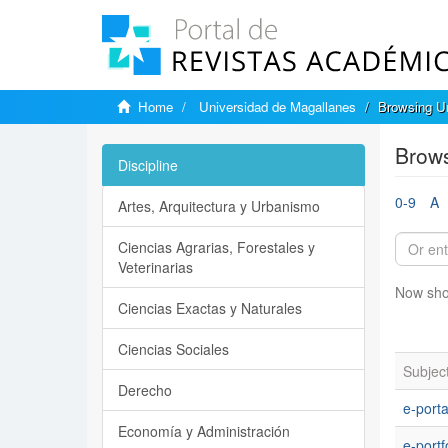
Home
Universidad de Magallanes
Browsing Un
Brows
Discipline
0-9
A
Artes, Arquitectura y Urbanismo
Ciencias Agrarias, Forestales y
Veterinarias
Now sho
Ciencias Exactas y Naturales
Ciencias Sociales
Subjec
Derecho
e-porta
Economía y Administración
e-portf