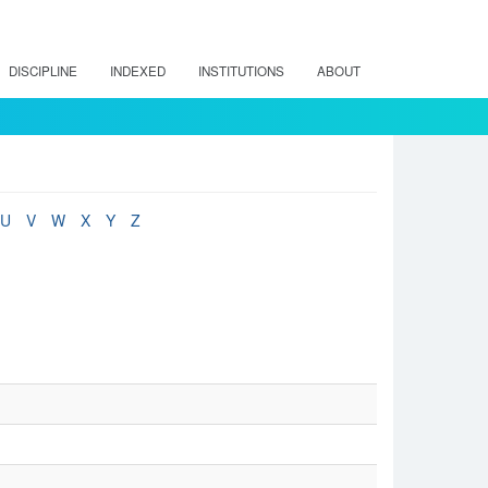
DISCIPLINE
INDEXED
INSTITUTIONS
ABOUT
U
V
W
X
Y
Z