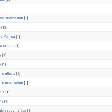
ical succession
[1]
ía
[2]
a Política
[1]
ía urbana
[1]
y
[1]
y
[1]
ic effects
[1]
ic exploitation
[1]
mía
[1]
my
[1]
gión subantártica
[1]