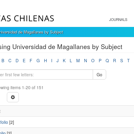
JOURNALS
iversidad de Magallanes by Subject
ing Universidad de Magallanes by Subject
B
C
D
E
F
G
H
I
J
K
L
M
N
O
P
Q
R
S
T
Go
wing items 1-20 of 151
t
folio
[2]
olio
[2]