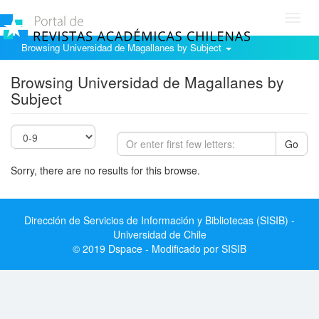
Toggl
navig
Browsing Universidad de Magallanes by Subject
Browsing Universidad de Magallanes by
Subject
Go
Sorry, there are no results for this browse.
Dirección de Servicios de Información y Bibliotecas (SISIB) -
Universidad de Chile
© 2019 Dspace - Modificado por SISIB